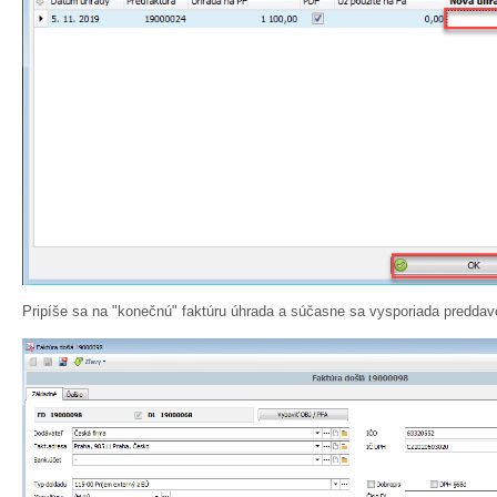
Pripíše sa na "konečnú" faktúru úhrada a súčasne sa vysporiada predda