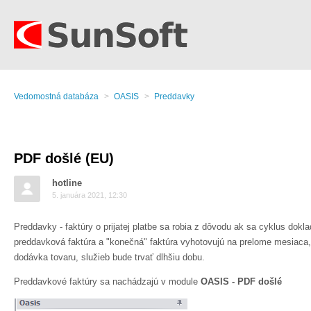
Vedomostná databáza
OASIS
Preddavky
PDF došlé (EU)
hotline
5. januára 2021, 12:30
Preddavky - faktúry o prijatej platbe sa robia z dôvodu ak sa cyklus dokla
preddavková faktúra a "konečná" faktúra vyhotovujú na prelome mesiaca, 
dodávka tovaru, služieb bude trvať dlhšiu dobu.
Preddavkové faktúry sa nachádzajú v module
OASIS - PDF došlé