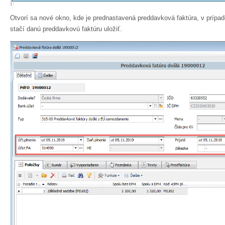
Otvorí sa nové okno, kde je prednastavená preddavková faktúra, v prípa
stačí danú preddavkovú faktúru uložiť.