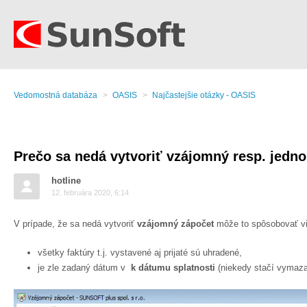
Vedomostná databáza
OASIS
Najčastejšie otázky - OASIS
Prečo sa nedá vytvoriť vzájomný resp. jedn
hotline
12. februára 2020, 6:14
V prípade, že sa nedá vytvoriť
vzájomný zápočet
môže to spôsobovať vi
všetky faktúry t.j. vystavené aj prijaté sú uhradené,
je zle zadaný dátum v
k dátumu splatnosti
(niekedy stačí vymaz