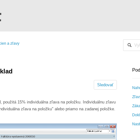
cien a zľavy
Pod
íklad
Sledovať
Nahr
Zľav
použitá 15% individuálna zľava na položku. Individuálnu zľavu
Záka
ndividuálna zľava na položku" alebo priamo na zadanej položke.
Dokl
Nast