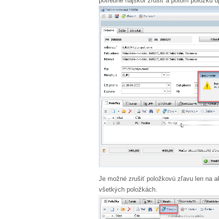
potrebné najskôr zrušiť a potom položku u
Je možné zrušiť položkovú zľavu len na a
všetkých položkách.