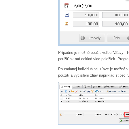
Prípadne je možné použiť voľbu "Zľavy - 
použiť ak má doklad viac položiek. Progr
Po zadanej individuálnej zľave je možné 
použití a vyčíslení zliav napríklad stĺpe