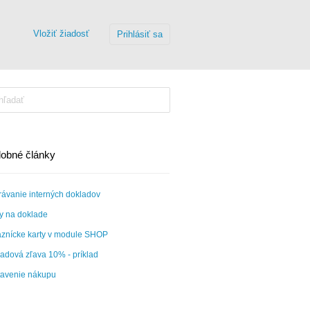
Vložiť žiadosť
Prihlásiť sa
obné články
ávanie interných dokladov
y na doklade
znícke karty v module SHOP
adová zľava 10% - príklad
avenie nákupu