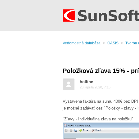
Vedomostná databáza
OASIS
Tvorba 
Položková zľava 15% - pr
hotline
23. apríla 2020, 7:15
Vystavená faktúra na sumu 400€ bez DPH, 
je možné zadávať cez "Položky - zľavy - i
"Zľavy - Individuálna zľava na položku"