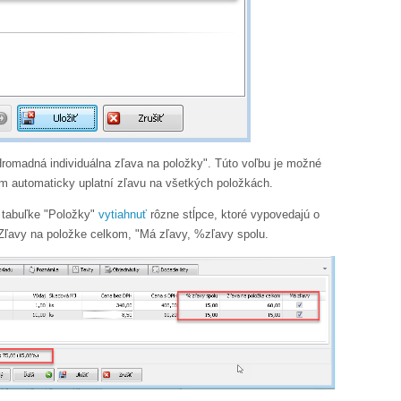
Hromadná individuálna zľava na položky". Túto voľbu je možné
am automaticky uplatní zľavu na všetkých položkách.
v tabuľke "Položky"
vytiahnuť
rôzne stĺpce, ktoré vypovedajú o
c "Zľavy na položke celkom, "Má zľavy, %zľavy spolu.