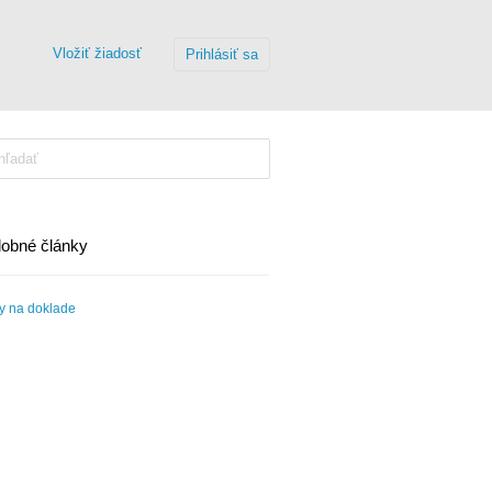
Vložiť žiadosť
Prihlásiť sa
obné články
y na doklade