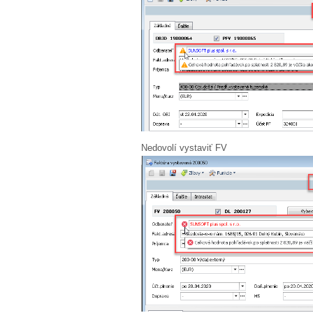
Nedovolí vystaviť FV