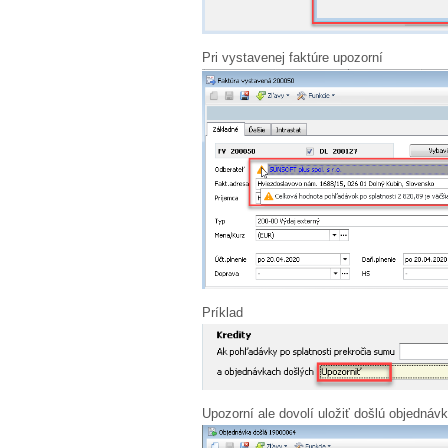
Pri vystavenej faktúre upozorní
Príklad
Upozorní ale dovolí uložiť došlú objednáv