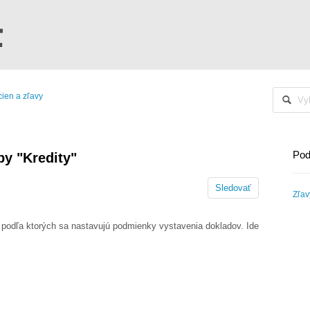
cien a zľavy
Pod
by "Kredity"
Sledovať
Zľav
, podľa ktorých sa nastavujú podmienky vystavenia dokladov. Ide
ity odberateľa.